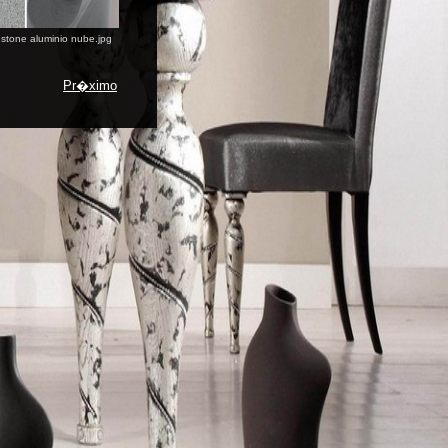
estone aluminio nube.jpg
Pr�ximo