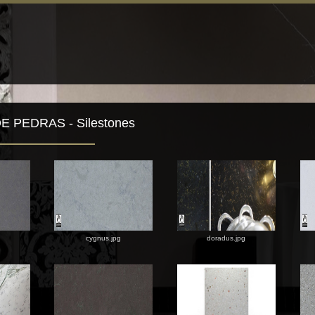
 PEDRAS - Silestones
cygnus.jpg
doradus.jpg