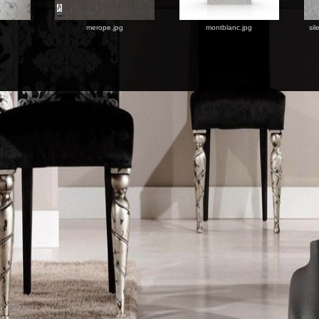
merope.jpg
montblanc.jpg
sil